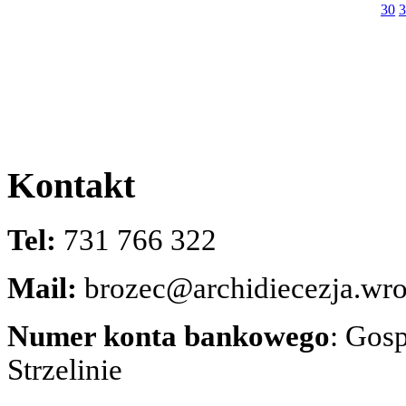
30
3
Kontakt
Tel:
731 766 322
Mail:
brozec@archidiecezja.wro
Numer konta bankowego
: Gos
Strzelinie