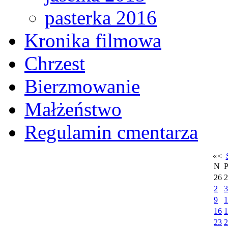
pasterka 2016
Kronika filmowa
Chrzest
Bierzmowanie
Małżeństwo
Regulamin cmentarza
«
<
N
26
2
2
3
9
1
16
1
23
2