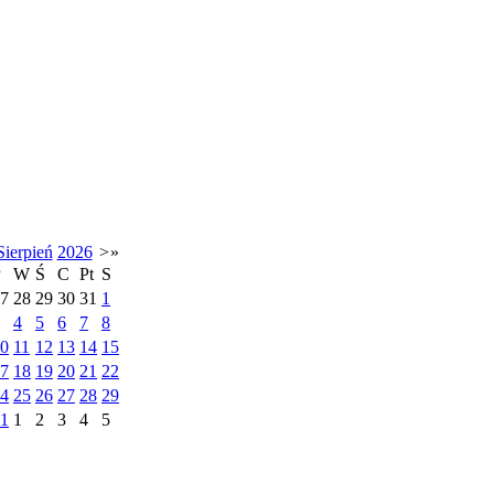
Sierpień
2026
>
»
P
W
Ś
C
Pt
S
7
28
29
30
31
1
4
5
6
7
8
0
11
12
13
14
15
7
18
19
20
21
22
4
25
26
27
28
29
1
1
2
3
4
5