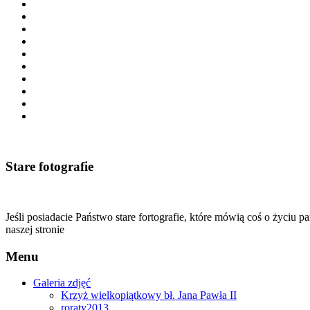
Stare fotografie
Jeśli posiadacie Państwo stare fortografie, które mówią coś o życiu p
naszej stronie
Menu
Galeria zdjęć
Krzyż wielkopiątkowy bł. Jana Pawła II
roraty2013