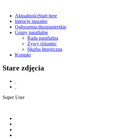
Aktualności
Start here
Intencje mszalne
Ogłoszenia duszpasterskie
Grupy parafialne
Rada parafialna
Żywy różaniec
Służba liturgiczna
Kontakt
Stare zdjęcia
Super User