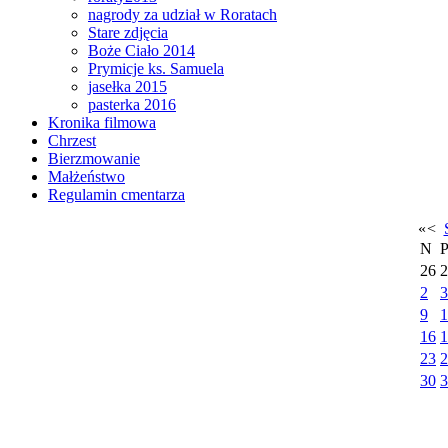
nagrody za udział w Roratach
Stare zdjęcia
Boże Ciało 2014
Prymicje ks. Samuela
jasełka 2015
pasterka 2016
Kronika filmowa
Chrzest
Bierzmowanie
Małżeństwo
Regulamin cmentarza
«
<
N
26
2
2
3
9
1
16
1
23
2
30
3