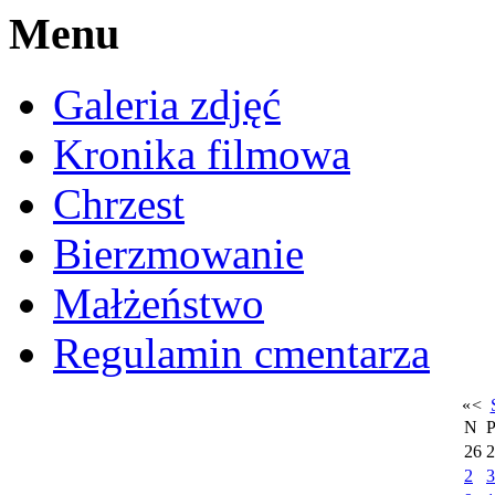
Menu
Galeria zdjęć
Kronika filmowa
Chrzest
Bierzmowanie
Małżeństwo
Regulamin cmentarza
«
<
N
26
2
2
3