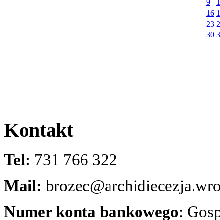
9
1
16
1
23
2
30
3
Kontakt
Tel:
731 766 322
Mail:
brozec@archidiecezja.wro
Numer konta bankowego
: Gos