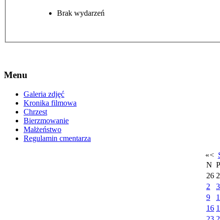
Brak wydarzeń
Menu
Galeria zdjęć
Kronika filmowa
Chrzest
Bierzmowanie
Małżeństwo
Regulamin cmentarza
«
<
N
26
2
2
3
9
1
16
1
23
2