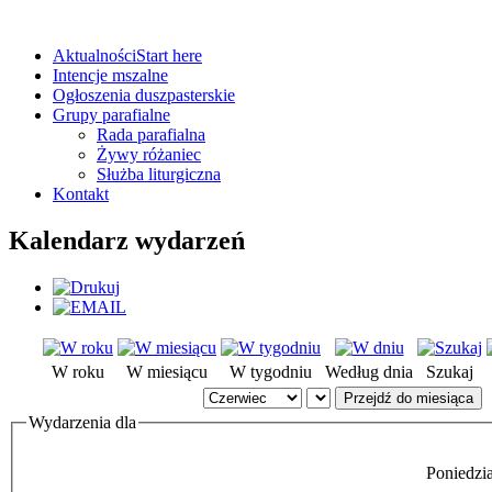
Aktualności
Start here
Intencje mszalne
Ogłoszenia duszpasterskie
Grupy parafialne
Rada parafialna
Żywy różaniec
Służba liturgiczna
Kontakt
Kalendarz wydarzeń
W roku
W miesiącu
W tygodniu
Według dnia
Szukaj
Przejdź do miesiąca
Wydarzenia dla
Poniedzi