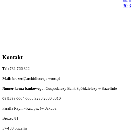
30
3
Kontakt
Tel:
731 766 322
Mail:
brozec@archidiecezja.wroc.pl
Numer konta bankowego
: Gospodarczy Bank Spółdzielczy w Strzelinie
08 9588 0004 0000 3290 2000 0010
Parafia Rzym.- Kat. pw. św. Jakuba
Brożec 81
57-100 Strzelin