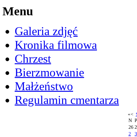
Menu
Galeria zdjęć
Kronika filmowa
Chrzest
Bierzmowanie
Małżeństwo
Regulamin cmentarza
«
<
N
26
2
2
3