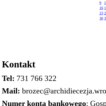
9
1
16
1
23
2
30
3
Kontakt
Tel:
731 766 322
Mail:
brozec@archidiecezja.wro
Numer konta bankowego
: Gos