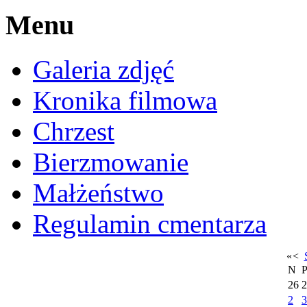
Menu
Galeria zdjęć
Kronika filmowa
Chrzest
Bierzmowanie
Małżeństwo
Regulamin cmentarza
«
<
N
26
2
2
3