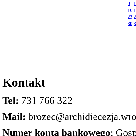
9
1
16
1
23
2
30
3
Kontakt
Tel:
731 766 322
Mail:
brozec@archidiecezja.wro
Numer konta bankowego
: Gos