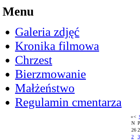
Menu
Galeria zdjęć
Kronika filmowa
Chrzest
Bierzmowanie
Małżeństwo
Regulamin cmentarza
«
<
N
26
2
2
3