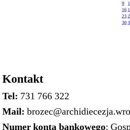
9
1
16
1
23
2
30
3
Kontakt
Tel:
731 766 322
Mail:
brozec@archidiecezja.wro
Numer konta bankowego
: Gos