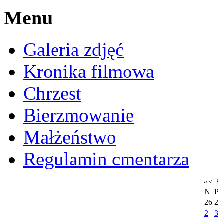
Menu
Galeria zdjęć
Kronika filmowa
Chrzest
Bierzmowanie
Małżeństwo
Regulamin cmentarza
«
<
N
26
2
2
3