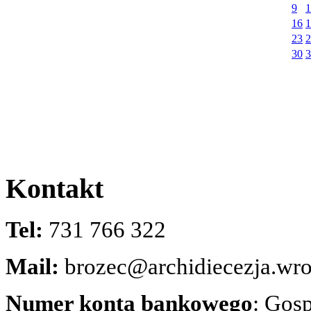
9
1
16
1
23
2
30
3
Kontakt
Tel:
731 766 322
Mail:
brozec@archidiecezja.wro
Numer konta bankowego
: Gos