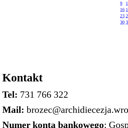
9
1
16
1
23
2
30
3
Kontakt
Tel:
731 766 322
Mail:
brozec@archidiecezja.wro
Numer konta bankowego
: Gos