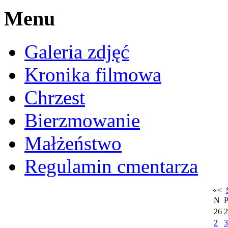
Menu
Galeria zdjęć
Kronika filmowa
Chrzest
Bierzmowanie
Małżeństwo
Regulamin cmentarza
«
<
N
26
2
2
3