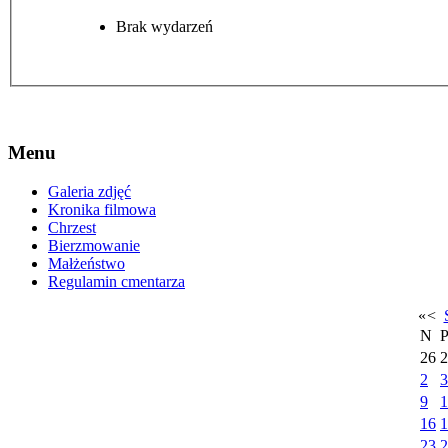
Brak wydarzeń
Menu
Galeria zdjęć
Kronika filmowa
Chrzest
Bierzmowanie
Małżeństwo
Regulamin cmentarza
«
<
N
26
2
2
3
9
1
16
1
23
2