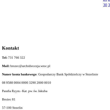
30
3
Kontakt
Tel:
731 766 322
Mail:
brozec@archidiecezja.wroc.pl
Numer konta bankowego
: Gospodarczy Bank Spółdzielczy w Strzelinie
08 9588 0004 0000 3290 2000 0010
Parafia Rzym.- Kat. pw. św. Jakuba
Brożec 81
57-100 Strzelin