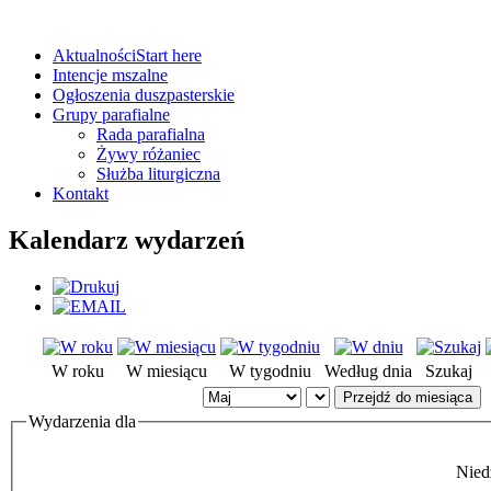
Aktualności
Start here
Intencje mszalne
Ogłoszenia duszpasterskie
Grupy parafialne
Rada parafialna
Żywy różaniec
Służba liturgiczna
Kontakt
Kalendarz wydarzeń
W roku
W miesiącu
W tygodniu
Według dnia
Szukaj
Przejdź do miesiąca
Wydarzenia dla
Nied