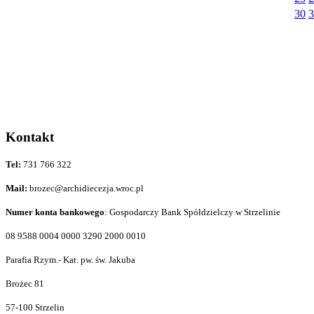
30
3
Kontakt
Tel:
731 766 322
Mail:
brozec@archidiecezja.wroc.pl
Numer konta bankowego
: Gospodarczy Bank Spółdzielczy w Strzelinie
08 9588 0004 0000 3290 2000 0010
Parafia Rzym.- Kat. pw. św. Jakuba
Brożec 81
57-100 Strzelin