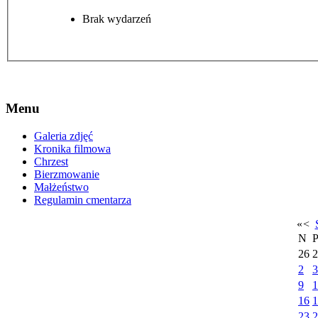
Brak wydarzeń
Menu
Galeria zdjęć
Kronika filmowa
Chrzest
Bierzmowanie
Małżeństwo
Regulamin cmentarza
«
<
N
26
2
2
3
9
1
16
1
23
2