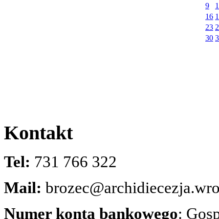
9
1
16
1
23
2
30
3
Kontakt
Tel:
731 766 322
Mail:
brozec@archidiecezja.wro
Numer konta bankowego
: Gos