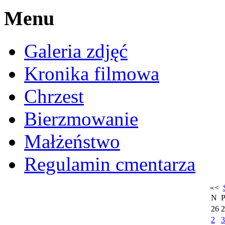
Menu
Galeria zdjęć
Kronika filmowa
Chrzest
Bierzmowanie
Małżeństwo
Regulamin cmentarza
«
<
N
26
2
2
3