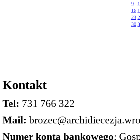
9
1
16
1
23
2
30
3
Kontakt
Tel:
731 766 322
Mail:
brozec@archidiecezja.wro
Numer konta bankowego
: Gos