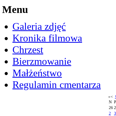
Menu
Galeria zdjęć
Kronika filmowa
Chrzest
Bierzmowanie
Małżeństwo
Regulamin cmentarza
«
<
N
26
2
2
3