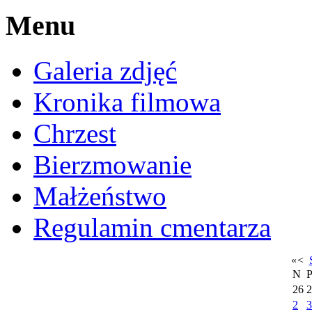
Menu
Galeria zdjęć
Kronika filmowa
Chrzest
Bierzmowanie
Małżeństwo
Regulamin cmentarza
«
<
N
26
2
2
3