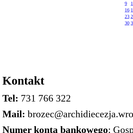
9
1
16
1
23
2
30
3
Kontakt
Tel:
731 766 322
Mail:
brozec@archidiecezja.wro
Numer konta bankowego
: Gos