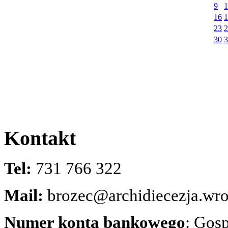
9
1
16
1
23
2
30
3
Kontakt
Tel:
731 766 322
Mail:
brozec@archidiecezja.wro
Numer konta bankowego
: Gos