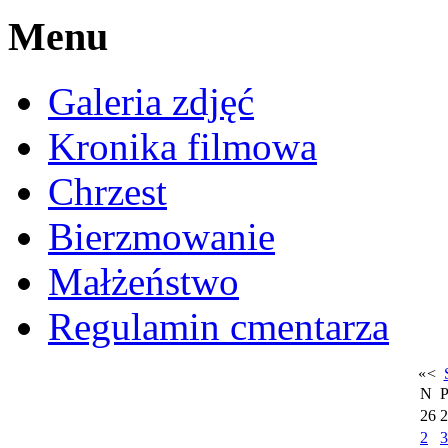
Menu
Galeria zdjęć
Kronika filmowa
Chrzest
Bierzmowanie
Małżeństwo
Regulamin cmentarza
«
<
N
26
2
2
3