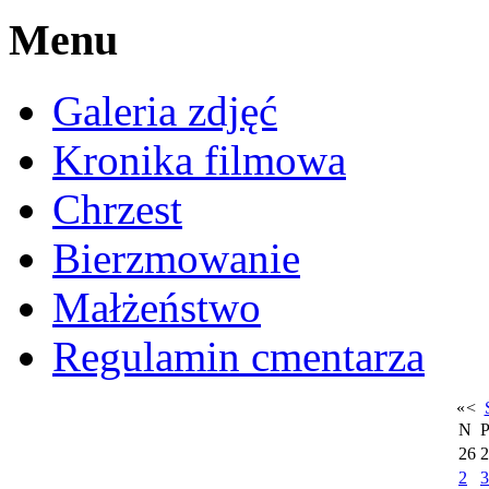
Menu
Galeria zdjęć
Kronika filmowa
Chrzest
Bierzmowanie
Małżeństwo
Regulamin cmentarza
«
<
N
26
2
2
3