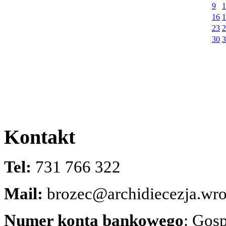
9
1
16
1
23
2
30
3
Kontakt
Tel:
731 766 322
Mail:
brozec@archidiecezja.wro
Numer konta bankowego
: Gos