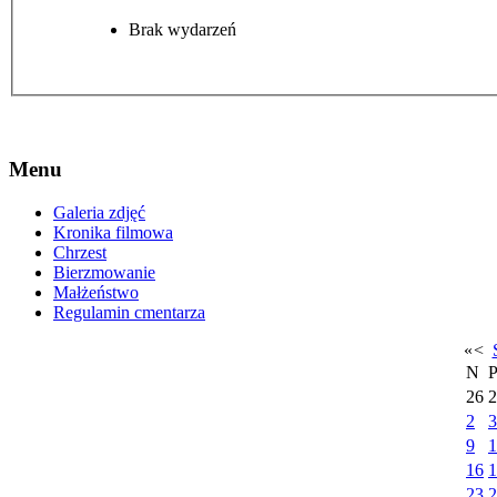
Brak wydarzeń
Menu
Galeria zdjęć
Kronika filmowa
Chrzest
Bierzmowanie
Małżeństwo
Regulamin cmentarza
«
<
N
26
2
2
3
9
1
16
1
23
2