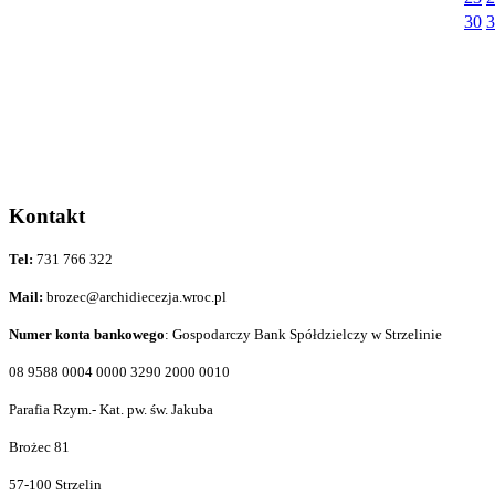
30
3
Kontakt
Tel:
731 766 322
Mail:
brozec@archidiecezja.wroc.pl
Numer konta bankowego
: Gospodarczy Bank Spółdzielczy w Strzelinie
08 9588 0004 0000 3290 2000 0010
Parafia Rzym.- Kat. pw. św. Jakuba
Brożec 81
57-100 Strzelin