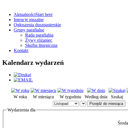
Aktualności
Start here
Intencje mszalne
Ogłoszenia duszpasterskie
Grupy parafialne
Rada parafialna
Żywy różaniec
Służba liturgiczna
Kontakt
Kalendarz wydarzeń
W roku
W miesiącu
W tygodniu
Według dnia
Szukaj
Przejdź do miesiąca
Wydarzenia dla
Środa