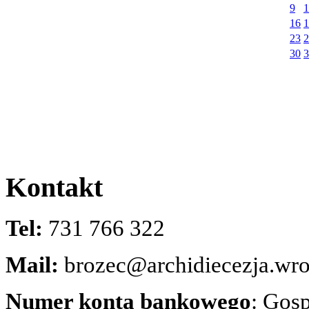
9
1
16
1
23
2
30
3
Kontakt
Tel:
731 766 322
Mail:
brozec@archidiecezja.wro
Numer konta bankowego
: Gos