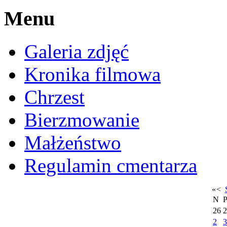
Menu
Galeria zdjęć
Kronika filmowa
Chrzest
Bierzmowanie
Małżeństwo
Regulamin cmentarza
«
<
N
26
2
2
3