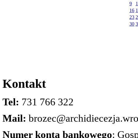
9
1
16
1
23
2
30
3
Kontakt
Tel:
731 766 322
Mail:
brozec@archidiecezja.wro
Numer konta bankowego
: Gos