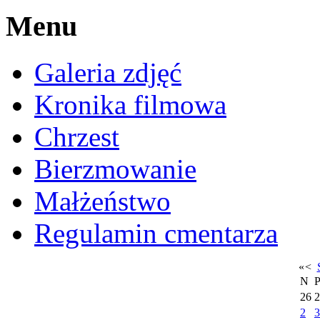
Menu
Galeria zdjęć
Kronika filmowa
Chrzest
Bierzmowanie
Małżeństwo
Regulamin cmentarza
«
<
N
26
2
2
3