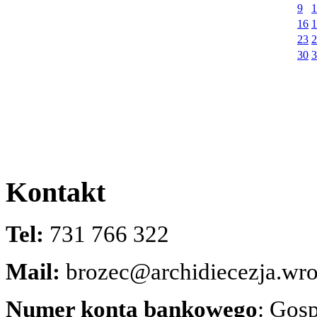
9
1
16
1
23
2
30
3
Kontakt
Tel:
731 766 322
Mail:
brozec@archidiecezja.wro
Numer konta bankowego
: Gos