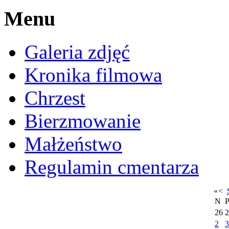
Menu
Galeria zdjęć
Kronika filmowa
Chrzest
Bierzmowanie
Małżeństwo
Regulamin cmentarza
«
<
N
26
2
2
3