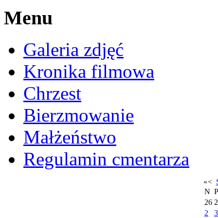
Menu
Galeria zdjęć
Kronika filmowa
Chrzest
Bierzmowanie
Małżeństwo
Regulamin cmentarza
«
<
N
26
2
2
3