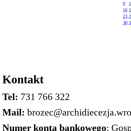
9
1
16
1
23
2
30
3
Kontakt
Tel:
731 766 322
Mail:
brozec@archidiecezja.wro
Numer konta bankowego
: Gos