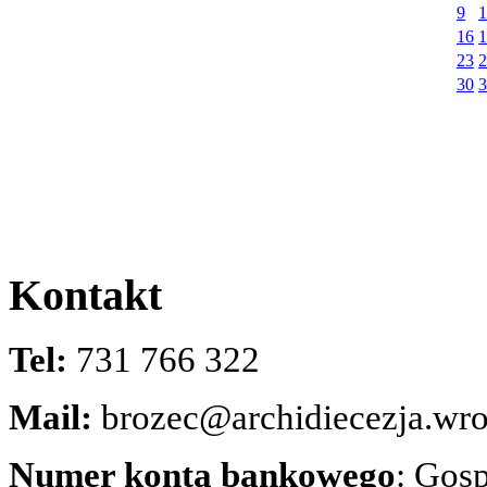
9
1
16
1
23
2
30
3
Kontakt
Tel:
731 766 322
Mail:
brozec@archidiecezja.wro
Numer konta bankowego
: Gos