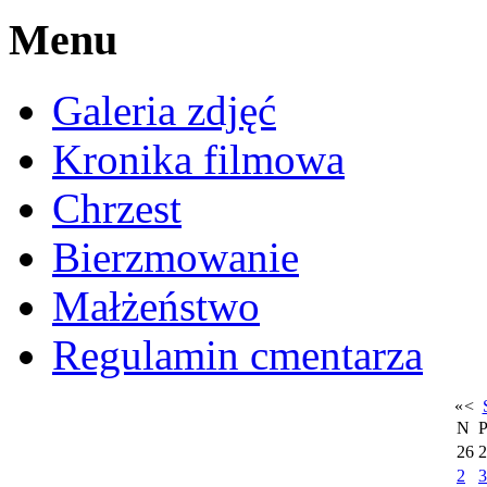
Menu
Galeria zdjęć
Kronika filmowa
Chrzest
Bierzmowanie
Małżeństwo
Regulamin cmentarza
«
<
N
26
2
2
3