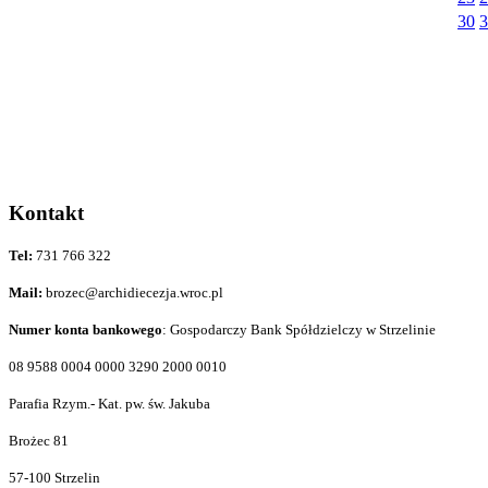
30
3
Kontakt
Tel:
731 766 322
Mail:
brozec@archidiecezja.wroc.pl
Numer konta bankowego
: Gospodarczy Bank Spółdzielczy w Strzelinie
08 9588 0004 0000 3290 2000 0010
Parafia Rzym.- Kat. pw. św. Jakuba
Brożec 81
57-100 Strzelin