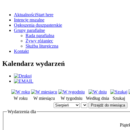
Aktualności
Start here
Intencje mszalne
Ogłoszenia duszpasterskie
Grupy parafialne
Rada parafialna
Żywy różaniec
Służba liturgiczna
Kontakt
Kalendarz wydarzeń
W roku
W miesiącu
W tygodniu
Według dnia
Szukaj
Przejdź do miesiąca
Wydarzenia dla
Piąte