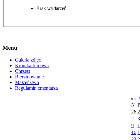
Brak wydarzeń
Menu
Galeria zdjęć
Kronika filmowa
Chrzest
Bierzmowanie
Małżeństwo
Regulamin cmentarza
«
<
N
26
2
2
3
9
1
16
1
23
2