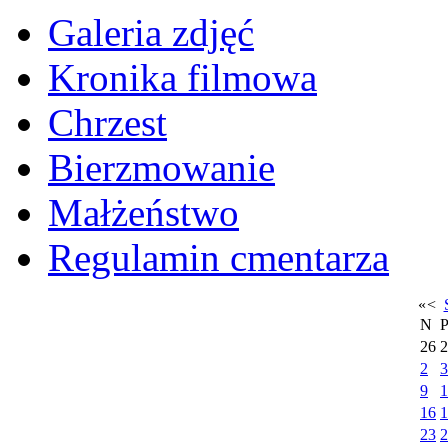
Galeria zdjęć
Kronika filmowa
Chrzest
Bierzmowanie
Małżeństwo
Regulamin cmentarza
«
<
N
26
2
2
3
9
1
16
1
23
2