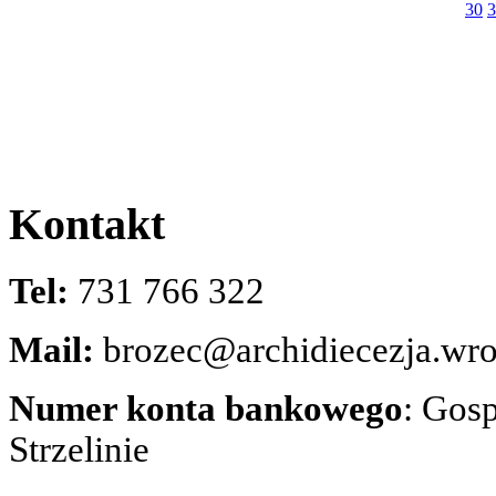
30
3
Kontakt
Tel:
731 766 322
Mail:
brozec@archidiecezja.wro
Numer konta bankowego
: Gos
Strzelinie