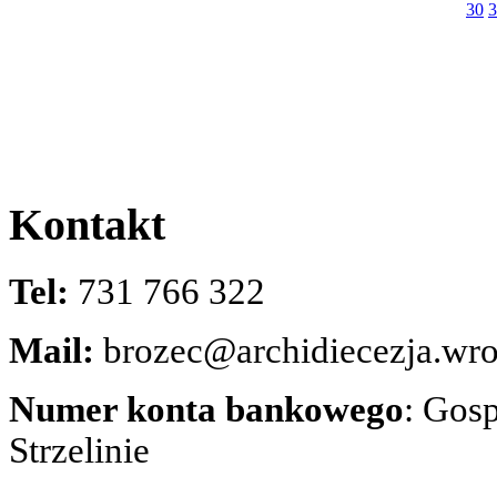
30
3
Kontakt
Tel:
731 766 322
Mail:
brozec@archidiecezja.wro
Numer konta bankowego
: Gos
Strzelinie