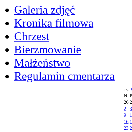
Galeria zdjęć
Kronika filmowa
Chrzest
Bierzmowanie
Małżeństwo
Regulamin cmentarza
«
<
N
26
2
2
3
9
1
16
1
23
2