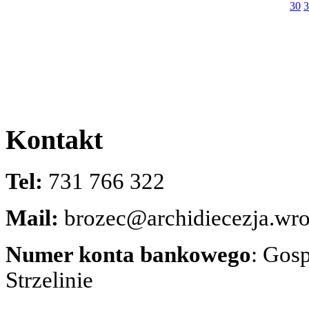
30
3
Kontakt
Tel:
731 766 322
Mail:
brozec@archidiecezja.wro
Numer konta bankowego
: Gos
Strzelinie