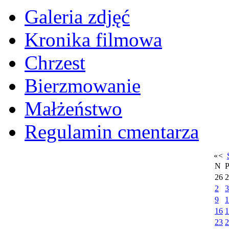
Galeria zdjęć
Kronika filmowa
Chrzest
Bierzmowanie
Małżeństwo
Regulamin cmentarza
«
<
N
26
2
2
3
9
1
16
1
23
2