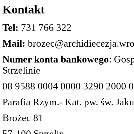
Kontakt
Tel:
731 766 322
Mail:
brozec@archidiecezja.wro
Numer konta bankowego
: Gos
Strzelinie
08 9588 0004 0000 3290 2000 
Parafia Rzym.- Kat. pw. św. Jak
Brożec 81
57-100 Strzelin