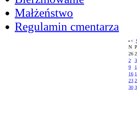
Małżeństwo
Regulamin cmentarza
«
<
N
26
2
2
3
9
1
16
1
23
2
30
3