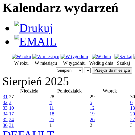
Kalendarz wydarzeń
W roku
W miesiącu
W tygodniu
Według dnia
Szukaj
Przejdź do miesiąca
Sierpień 2025
Niedziela
Poniedziałek
Wtorek
31
27
28
29
30
32
3
4
5
6
33
10
11
12
13
34
17
18
19
20
35
24
25
26
27
36
31
1
2
3